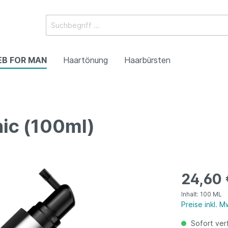
EB FOR MAN
Haartönung
Haarbürsten
ic (100ml)
orteilsgrössen)
orteilsgrössen)
yling
Mini (Reisegrössen)
Mini (Reisegrössen)
Flaunt Styling
24,60 
Inhalt:
100 ML
Preise inkl. 
Sofort verf