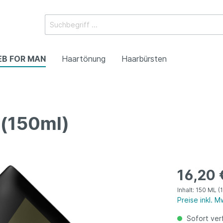
EB FOR MAN
Haartönung
Haarbürsten
 (150ml)
orteilsgrössen)
orteilsgrössen)
yling
Mini (Reisegrössen)
Mini (Reisegrössen)
Flaunt Styling
16,20 
Inhalt:
150 ML
(
Preise inkl. 
Sofort verf